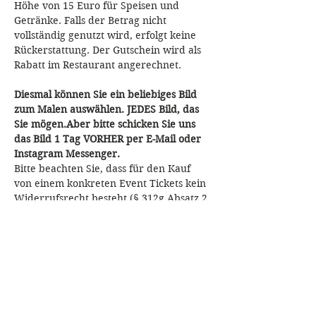
Höhe von 15 Euro für Speisen und 
Getränke. Falls der Betrag nicht 
vollständig genutzt wird, erfolgt keine 
Rückerstattung. Der Gutschein wird als 
Rabatt im Restaurant angerechnet.
Diesmal können Sie ein beliebiges Bild 
zum Malen auswählen. JEDES Bild, das 
Sie mögen.Aber bitte schicken Sie uns 
das Bild 1 Tag VORHER per E-Mail oder 
Instagram Messenger.
Bitte beachten Sie, dass für den Kauf 
von einem konkreten Event Tickets kein 
Widerrufsrecht besteht (§ 312g Absatz 2 
Nr. 9 BGB). Sie können daher Ihre auf 
den Kauf eines Paint Bar Bremen-Event 
Tickets gerichtete Willenserklärung 
auch nicht widerrufen.
Fragen? Bitte an: 
paintbarbremen(at)
gmail.com