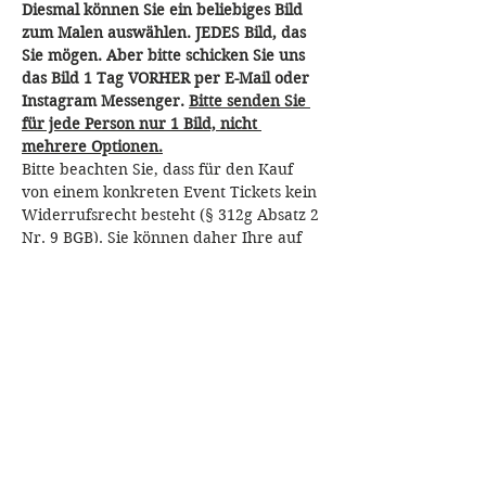
Diesmal können Sie ein beliebiges Bild 
zum Malen auswählen. JEDES Bild, das 
Sie mögen. Aber bitte schicken Sie uns 
das Bild 1 Tag VORHER per E-Mail oder 
Instagram Messenger. 
Bitte senden Sie 
für jede Person nur 1 Bild, nicht 
mehrere Optionen.
Bitte beachten Sie, dass für den Kauf 
von einem konkreten Event Tickets kein 
Widerrufsrecht besteht (§ 312g Absatz 2 
Nr. 9 BGB). Sie können daher Ihre auf 
den Kauf eines Paint Bar Bremen-Event 
Tickets gerichtete Willenserklärung 
auch nicht widerrufen.
Fragen? Bitte an: 
paintbarbremen(at)
gmail.com
Diese Veranstaltung teilen