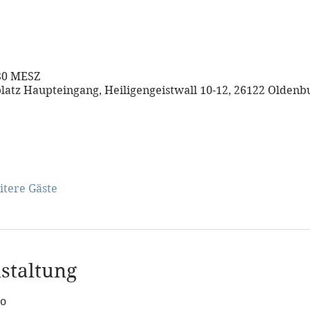
:30 MESZ
atz Haupteingang, Heiligengeistwall 10-12, 26122 Olden
itere Gäste
staltung
o