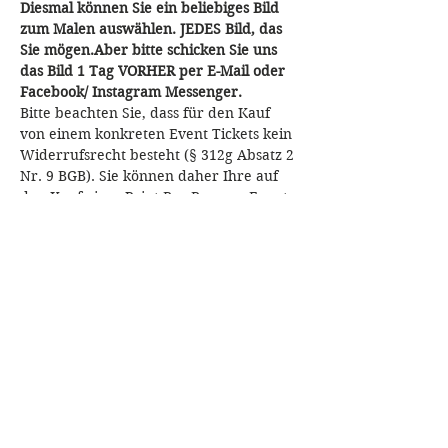
Diesmal können Sie ein beliebiges Bild 
zum Malen auswählen. JEDES Bild, das 
Sie mögen.Aber bitte schicken Sie uns 
das Bild 1 Tag VORHER per E-Mail oder 
Facebook/ Instagram Messenger.
Bitte beachten Sie, dass für den Kauf 
von einem konkreten Event Tickets kein 
Widerrufsrecht besteht (§ 312g Absatz 2 
Nr. 9 BGB). Sie können daher Ihre auf 
den Kauf eines Paint Bar Bremen-Event 
Tickets gerichtete Willenserklärung 
auch nicht widerrufen.
Fragen? Bitte an: 
paintbarbremen(at)
gmail.com
Diese Veranstaltung teilen