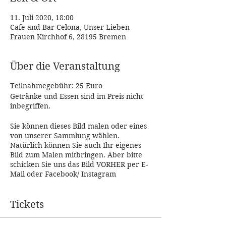
11. Juli 2020, 18:00
Cafe and Bar Celona, Unser Lieben
Frauen Kirchhof 6, 28195 Bremen
Über die Veranstaltung
Teilnahmegebühr: 25 Euro
Getränke und Essen sind im Preis nicht
inbegriffen.
Sie können dieses Bild malen oder eines
von unserer Sammlung wählen.
Natürlich können Sie auch Ihr eigenes
Bild zum Malen mitbringen. Aber bitte
schicken Sie uns das Bild VORHER per E-
Mail oder Facebook/ Instagram
Messenger.
Tickets
Bitte beachten Sie, dass für den Kauf von
einem konkreten Event Tickets kein
Widerrufsrecht besteht (§ 312g Absatz 2